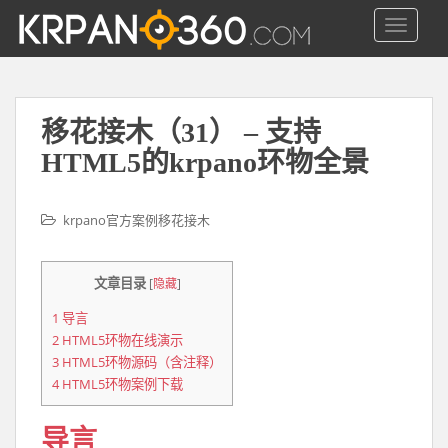
S
TOGGLE
k
i
p
t
o
移花接木（31） – 支持
m
HTML5的krpano环物全景
a
i
n
krpano官方案例移花接木
c
o
文章目录
[
隐藏
]
n
t
1
导言
e
2
HTML5环物在线演示
n
3
HTML5环物源码（含注释）
t
4
HTML5环物案例下载
导言