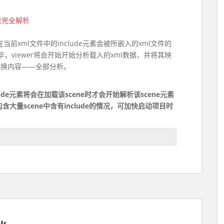
元素完全解析
。在当前xml文件中的include元素会被所嵌入的xml文件的
毕，viewer将会开始开始分析载入的xml数据，并将其映
替换内容——全部分析。
clude元素将会在加载该scene时才会开始解析该scene元素
中包含大量scene中含有include的情况，可加快启动项目时