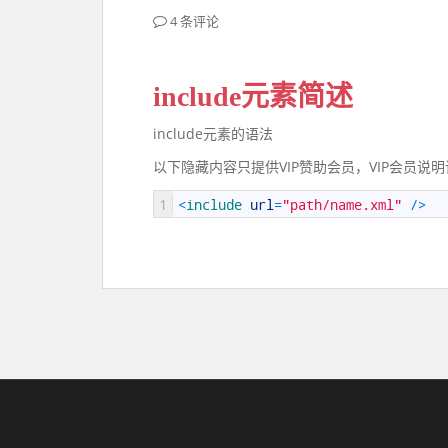
4 条评论
include元素简述
include元素的语法
以下隐藏内容只提供VIP赞助会员，VIP会员说
1
<
include 
url
=
"path/name.xml"
/
>