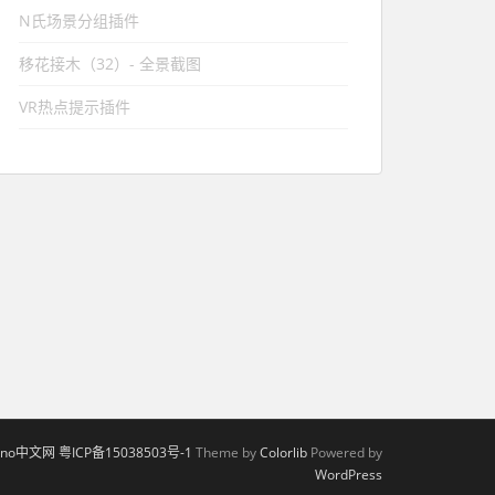
N氏场景分组插件
移花接木（32）- 全景截图
VR热点提示插件
krpano中文网 粤ICP备15038503号-1
Theme by
Colorlib
Powered by
WordPress