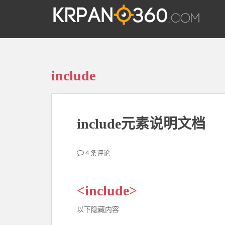
S
k
i
p
t
o
include
m
a
i
n
c
include元素说明文档
o
n
4 条评论
t
e
n
<include>
t
以下隐藏内容