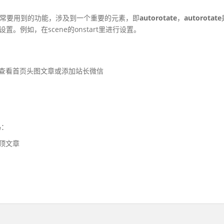
常要用到的功能，涉及到一个重要的元素，即
autorotate
，
autorotate
e设置。例如，在scene的onstart里进行设置。
员请查看首页头图文章或添加站长微信
：
置顶文章