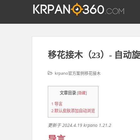
S
k
i
p
t
o
m
移花接木（23）- 自
a
i
n
krpano官方案例移花接木
c
o
n
文章目录
[
隐藏
]
t
e
1
导言
2
默认皮肤添加自动浏览
n
t
更新于 2024.4.19 krpano 1.21.2
导言