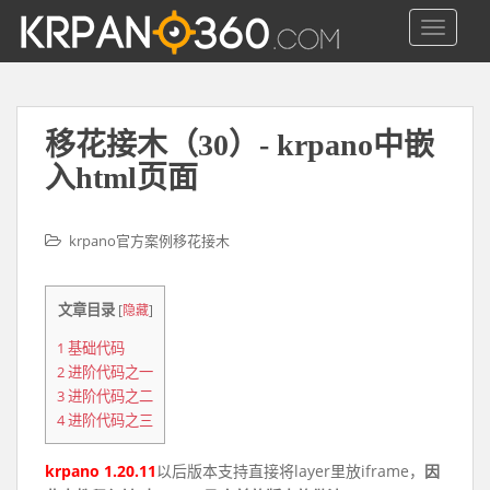
S
TOGGLE
k
i
p
t
o
移花接木（30）- krpano中嵌
m
入html页面
a
i
n
krpano官方案例移花接木
c
o
文章目录
[
隐藏
]
n
t
1
基础代码
e
2
进阶代码之一
n
3
进阶代码之二
t
4
进阶代码之三
krpano 1.20.11
以后版本支持直接将layer里放iframe，
因