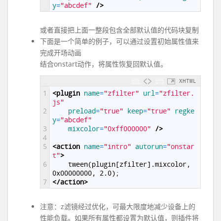
y
=
"abcdef"
 />
或者直接把上面一整段包含全部默认值的代码块复制
下面是一个简单的例子，可以通过设置初始属性值来
完成开场动画
结合onstart动作，将属性恢复回默认值。
XHTML
1
<plugin 
name
=
"zfilter"
url
=
"zfilter.
js"
2
preload
=
"true"
keep
=
"true"
regke
y
=
"abcdef"
3
mixcolor
=
"0xff000000"
 />
4
5
<action 
name
=
"intro"
autorun
=
"onstar
t"
>
6
	tween(plugin[zfilter].mixcolor, 
0x00000000, 2.0);
7
</action>
注意：z滤镜经过优化，可最大限度地减少设备上的
性能负载。如果所有属性都设置为默认值，则插件将