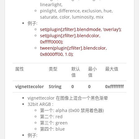
linearlight,
pinlight, difference, exclusion, hue,
saturate, color, luminosity, mix
例子:
set(plugin[zfilter].blendmode, ‘overlay’);
set(plugin[zfilter].blendcolor,
0xffff0000);
tween(plugin[zfilter].blendcolor,
0x8000ff00, 1.0);
属性
类型
默认
最小
最大值
值
值
vignettecolor
String
0
0
0xffffffff
vignettecolor 在图像上混合一个黑色渐晕
32bit ARGB :
第一个: alpha (0x00 禁用着色器)
第二个: red
第三个: green
第四个: blue
例子: