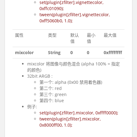
set(plugin[zfilter].vignettecolor,
0xffc01090);
tween(plugin[zfilter].vignettecolor,
0xff5060b0, 1.0);
属性
类型
默认
最小
最大值
值
值
mixcolor
String
0
0
0xffffffff
mixcolor 将图像与颜色混合 (alpha 100% = 指定
的颜色)
32bit ARGB :
第一个: alpha (0x00 禁用着色器)
第二个: red
第三个: green
第四个: blue
例子:
set(plugin[zfilter].mixcolor, 0xffff0000);
tween(plugin[zfilter].mixcolor,
0x8000ff00, 1.0);