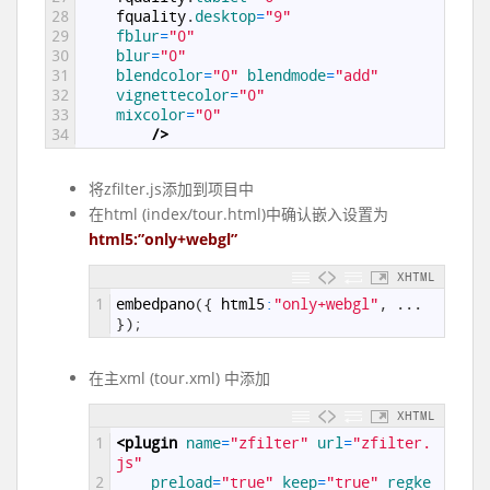
28
fquality
.
desktop
=
"9"
29
fblur
=
"0"
30
blur
=
"0"
31
blendcolor
=
"0"
blendmode
=
"add"
32
vignettecolor
=
"0"
33
mixcolor
=
"0"
34
		/>
将zfilter.js添加到项目中
在html (index/tour.html)中确认嵌入设置为
html5:”only+webgl”
XHTML
1
embedpano
(
{
html5
:
"only+webgl"
,
.
.
.
}
)
;
在主xml (tour.xml) 中添加
XHTML
1
<plugin 
name
=
"zfilter"
url
=
"zfilter.
js"
2
preload
=
"true"
keep
=
"true"
regke