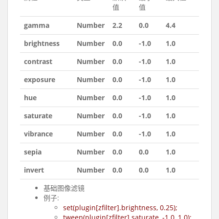
值
值
gamma
Number
2.2
0.0
4.4
brightness
Number
0.0
-1.0
1.0
contrast
Number
0.0
-1.0
1.0
exposure
Number
0.0
-1.0
1.0
hue
Number
0.0
-1.0
1.0
saturate
Number
0.0
-1.0
1.0
vibrance
Number
0.0
-1.0
1.0
sepia
Number
0.0
0.0
1.0
invert
Number
0.0
0.0
1.0
基础图像滤镜
例子:
set(plugin[zfilter].brightness, 0.25);
tween(plugin[zfilter].saturate, -1.0, 1.0);