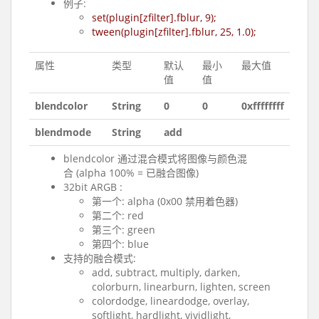
例子:
set(plugin[zfilter].fblur, 9);
tween(plugin[zfilter].fblur, 25, 1.0);
属性
类型
默认
最小
最大值
值
值
blendcolor
String
0
0
0xffffffff
blendmode
String
add
blendcolor 通过混合模式将图像与颜色混
合 (alpha 100% = 已融合图像)
32bit ARGB :
第一个: alpha (0x00 禁用着色器)
第二个: red
第三个: green
第四个: blue
支持的融合模式:
add, subtract, multiply, darken,
colorburn, linearburn, lighten, screen
colordodge, lineardodge, overlay,
softlight, hardlight, vividlight,