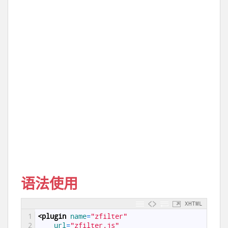
语法使用
XHTML
1
<plugin 
name
=
"zfilter"
2
url
=
"zfilter.js"