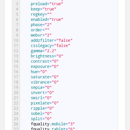
3
preload
=
"true"
4
keep
=
"true"
5
regkey
=
""
6
enabled
=
"true"
7
phase
=
"2"
8
order
=
""
9
webvr
=
"2"
10
addzfilter
=
"false"
11
csslegacy
=
"false"
12
gamma
=
"2.2"
13
brightness
=
"0"
14
contrast
=
"0"
15
exposure
=
"0"
16
hue
=
"0"
17
saturate
=
"0"
18
vibrance
=
"0"
19
sepia
=
"0"
20
invert
=
"0"
21
swirl
=
"0"
22
pixelate
=
"0"
23
ripple
=
"0"
24
sobel
=
"0"
25
split
=
"0"
26
fquality
.
mobile
=
"3"
27
fquality
.
tablet
=
"6"