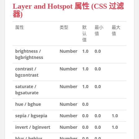
Layer and Hotspot 属性 (CSS 过滤
器)
属性
类型
默
最小
最大
认
值
值
值
brightness /
Number
1.0
0.0
bgbrightness
contrast /
Number
1.0
0.0
bgcontrast
saturate /
Number
1.0
0.0
bgsaturate
hue / bghue
Number
0.0
sepia / bgsepia
Number
0.0
0.0
1.0
invert / bginvert
Number
0.0
0.0
1.0
blur / bgblur
Number
0.0
0.0