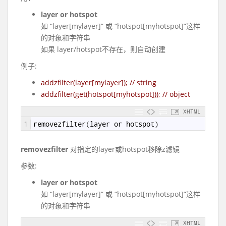
layer or hotspot
如 “layer[mylayer]” 或 “hotspot[myhotspot]”这样
的对象和字符串
如果 layer/hotspot不存在，则自动创建
例子:
addzfilter(layer[mylayer]);
// string
addzfilter(get(hotspot[myhotspot]));
// object
XHTML
1
removezfilter
(
layer
or
hotspot
)
removezfilter
对指定的layer或hotspot移除z滤镜
参数:
layer or hotspot
如 “layer[mylayer]” 或 “hotspot[myhotspot]”这样
的对象和字符串
XHTML