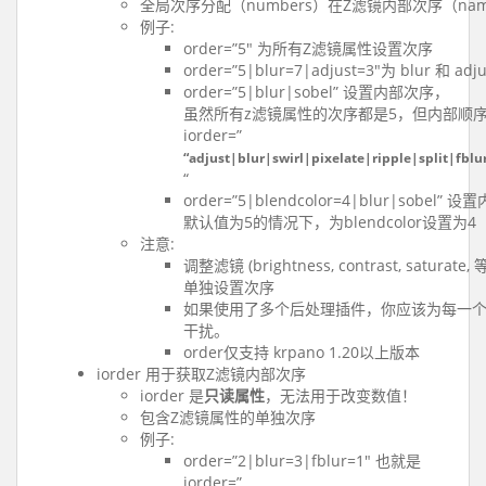
全局次序分配（numbers）在Z滤镜内部次序（na
例子:
order=”5″ 为所有Z滤镜属性设置次序
order=”5|blur=7|adjust=3″为 blur 和
order=”5|blur|sobel” 设置内部次序，
虽然所有z滤镜属性的次序都是5，但内部顺
iorder=”
“adjust|blur|swirl|pixelate|ripple|split|fbl
“
order=”5|blendcolor=4|blur|sobe
默认值为5的情况下，为blendcolor设置为4
注意:
调整滤镜 (brightness, contrast, sa
单独设置次序
如果使用了多个后处理插件，你应该为每一
干扰。
order仅支持 krpano 1.20以上版本
iorder 用于获取Z滤镜内部次序
iorder 是
只读属性
，无法用于改变数值！
包含Z滤镜属性的单独次序
例子:
order=”2|blur=3|fblur=1″ 也就是
iorder=”