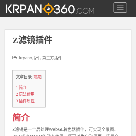
S
TOGGLE
k
i
p
t
o
Z滤镜插件
m
a
,
krpano插件
第三方插件
i
n
c
文章目录
[
隐藏
]
o
n
1
简介
t
2
语法使用
e
3
插件属性
n
t
简介
Z滤镜是一个后处理WebGL着色器插件，可实现全景图、