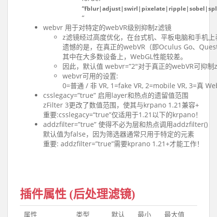
“fblur|adjust|swirl|pixelate|ripple|sobel|sp
“
webvr 用于对特定的webVR级别抑制z滤镜
z滤镜经过高度优化，在台式机、平板电脑和手机上
遗憾的是，在真正的webVR（即Oculus Go、Ques
其中在大多数设备上，WebGL性能较差。
因此，默认值 webvr=”2″对于真正的webVR可抑制
webvr可用的设置:
0=普通 / 非 VR, 1=fake VR, 2=mobile VR, 3=真 W
csslegacy=”true” 启用layer和热点的遗留值范围
zFilter 3更改了数值范围，使其与krpano 1.21兼容+
重要:csslegacy=“true”仅适用于1.21以下的krpano！
addzfilter=”true” 使得不必为层和热点调用addzfilter()
默认值为false，因为筛选器通常只用于特定的元素
重要: addzfilter=”true”需要kprano 1.21+才能工作！
插件属性 (后处理滤镜)
属性
类型
默认
最小
最大值