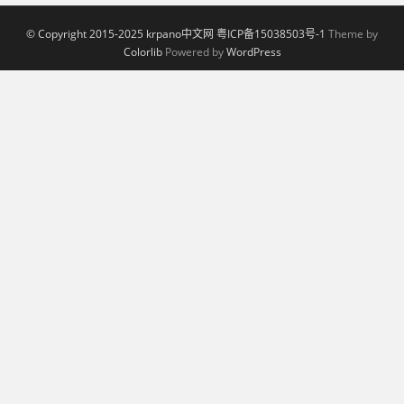
© Copyright 2015-2025 krpano中文网 粤ICP备15038503号-1
Theme by
Colorlib
Powered by
WordPress