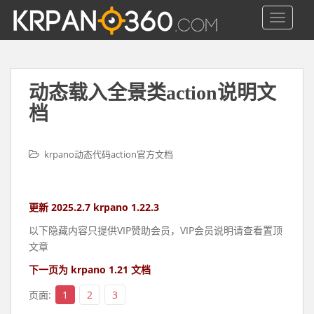
S
TOGGLE
k
i
p
t
o
动态载入全景类action说明文
m
档
a
i
n
krpano动态代码action官方文档
c
o
n
更新 2025.2.7 krpano 1.22.3
t
以下隐藏内容只提供VIP赞助会员，VIP会员说明请查看置顶
e
文章
n
t
下一页为 krpano 1.21 文档
页面:
1
2
3