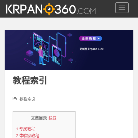
S
TOGGLE
k
i
p
t
o
m
a
i
n
c
教程索引
o
n
t
教程索引
e
n
t
文章目录
[
隐藏
]
1
专属教程
2
体验家教程