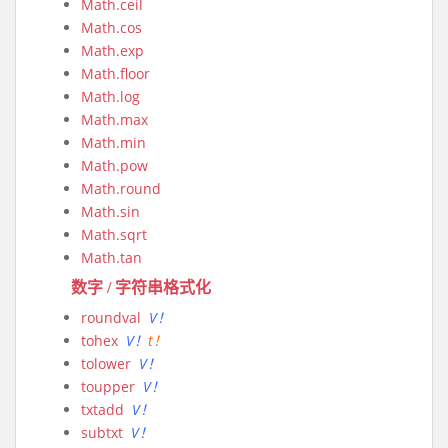
Math.ceil
Math.cos
Math.exp
Math.floor
Math.log
Math.max
Math.min
Math.pow
Math.round
Math.sin
Math.sqrt
Math.tan
数字 / 字符串格式化
roundval
V！
tohex
V！
t！
tolower
V！
toupper
V！
txtadd
V！
subtxt
V！