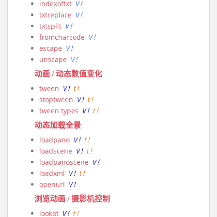
indexoftxt
V！
txtreplace
V！
txtsplit
V！
fromcharcode
V！
escape
V！
unscape
V！
动画 / 动态数值变化
tween
V！
t！
stoptween
V！
t！
tween types
V！
t！
动态加载全景
loadpano
V！
t！
loadscene
V！
t！
loadpanoscene
V！
loadxml
V！
t！
openurl
V！
浏览动画 / 摄影机控制
lookat
V！
t！