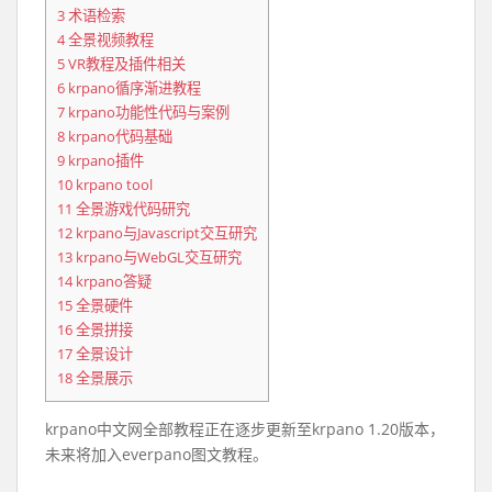
3
术语检索
4
全景视频教程
5
VR教程及插件相关
6
krpano循序渐进教程
7
krpano功能性代码与案例
8
krpano代码基础
9
krpano插件
10
krpano tool
11
全景游戏代码研究
12
krpano与Javascript交互研究
13
krpano与WebGL交互研究
14
krpano答疑
15
全景硬件
16
全景拼接
17
全景设计
18
全景展示
krpano中文网全部教程正在逐步更新至krpano 1.20版本，
未来将加入everpano图文教程。
……