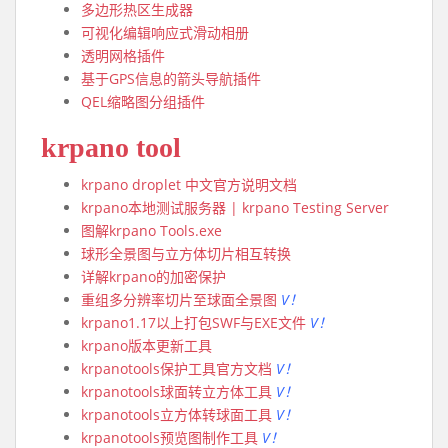
多边形热区生成器
可视化编辑响应式滑动相册
透明网格插件
基于GPS信息的箭头导航插件
QEL缩略图分组插件
krpano tool
krpano droplet 中文官方说明文档
krpano本地测试服务器 | krpano Testing Server
图解krpano Tools.exe
球形全景图与立方体切片相互转换
详解krpano的加密保护
重组多分辨率切片至球面全景图
V！
krpano1.17以上打包SWF与EXE文件
V！
krpano版本更新工具
krpanotools保护工具官方文档
V！
krpanotools球面转立方体工具
V！
krpanotools立方体转球面工具
V！
krpanotools预览图制作工具
V！