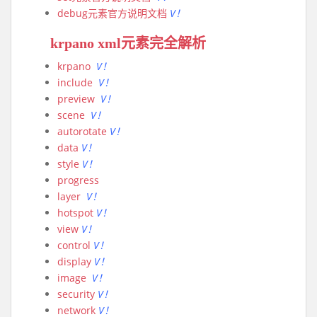
debug元素官方说明文档
V！
krpano xml元素完全解析
krpano
V！
include
V！
preview
V！
scene
V！
autorotate
V！
data
V！
style
V！
progress
layer
V！
hotspot
V！
view
V！
control
V！
display
V！
image
V！
security
V！
network
V！