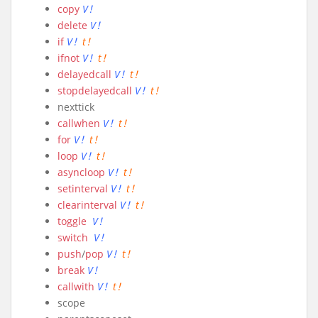
copy
V！
delete
V！
if
V！
t！
ifnot
V！
t！
delayedcall
V！
t！
stopdelayedcall
V！
t！
nexttick
callwhen
V！
t！
for
V！
t！
loop
V！
t！
asyncloop
V！
t！
setinterval
V！
t！
clearinterval
V！
t！
toggle
V！
switch
V！
push
/
pop
V！
t！
break
V！
callwith
V！
t！
scope