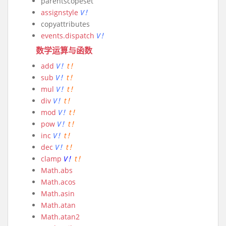
parentscopeset
assignstyle
V！
copyattributes
events.dispatch
V！
数学运算与函数
add
V！
t！
sub
V！
t！
mul
V！
t！
div
V！
t！
mod
V！
t！
pow
V！
t！
inc
V！
t！
dec
V！
t！
clamp
V！
t！
Math.abs
Math.acos
Math.asin
Math.atan
Math.atan2