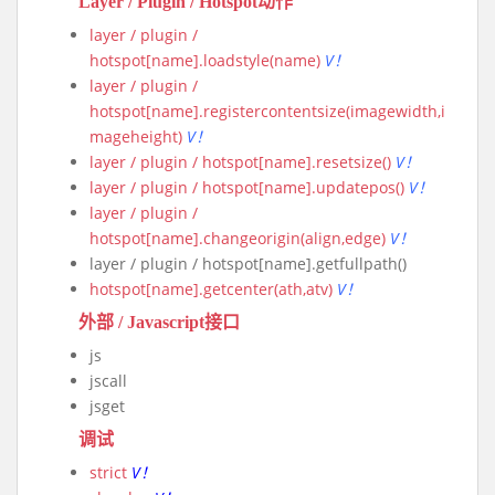
Layer / Plugin / Hotspot动作
layer / plugin /
hotspot[name].loadstyle(name)
V！
layer / plugin /
hotspot[name].registercontentsize(imagewidth,i
mageheight)
V！
layer / plugin / hotspot[name].resetsize()
V！
layer / plugin / hotspot[name].updatepos()
V！
layer / plugin /
hotspot[name].changeorigin(align,edge)
V！
layer / plugin / hotspot[name].getfullpath()
hotspot[name].getcenter(ath,atv)
V！
外部 / Javascript接口
js
jscall
jsget
调试
strict
V！