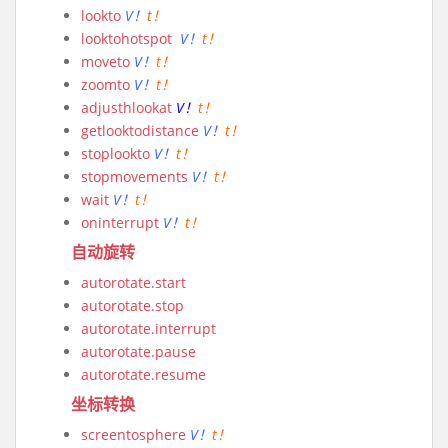
lookto
V！
t！
looktohotspot
V！
t！
moveto
V！
t！
zoomto
V！
t！
adjusthlookat
V！
t！
getlooktodistance
V！
t！
stoplookto
V！
t！
stopmovements
V！
t！
wait
V！
t！
oninterrupt
V！
t！
自动旋转
autorotate.start
autorotate.stop
autorotate.interrupt
autorotate.pause
autorotate.resume
坐标转换
screentosphere
V！
t！