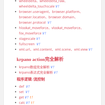
wheeldelta、wheeldelta_raw、
wheeldelta_touchscale
V！
browser.useragent、browser.platform、
browser.location、browser.domain、
browser.protocol
V！
hlookat_moveforce、vlookat_moveforce、
fov_moveforce
V！
stagescale
V！
fullscreen
V！
xml.url、xml.content、xml.scene、xml.view
V！
krpano action完全解析
krpano数组完全解析
V！
krpano表达式完全解析
V！
程序逻辑 /流控制
def
V！
set
V！
get
V！
t！
calc
V！
t！