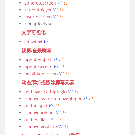
spheretoscreen
V！
t！
screentolayer
V！
t！
layertoscreen
V！
t！
remapfovtype
文字可视化
showtext
V！
视野/全景刷新
updateobject
V！
t！
updatescreen
V！
t！
invalidatescreen
V！
t！
动态添加或移除屏幕元素
addlayer / addplugin
V！
t！
removelayer / removeplugin
V！
t！
addhotspot
V！
t！
removehotspot
V！
t！
addlensflare
V！
t！
removelensflare
V！
t！