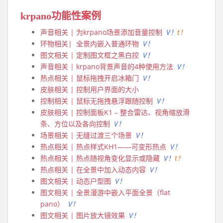
krpano功能性案例
声音相关 | 为krpano场景添加音量控制
V！
t！
环物相关| 全景内嵌入普通环物
V！
图文相关 | 定制图文框之黑白控
V！
声音相关 | krpano背景声音的4种使用方法
V！
热点相关 | 鼠标拖拽开启冰箱门
V！
皮肤相关 | 控制用户界面的大小
控制相关 | 鼠标无拖拽悬浮跟随控制
V！
皮肤相关 | 控制面板K1 – 整合雷达、视角缩放滑
条、方位以及各向控制
V！
场景相关 | 无缝过渡三个场景
V！
热点相关 | 热点样式KH1——可变形热点
V！
热点相关 | 热点随视角变化显示或隐藏
V！
t！
热点相关 | 在全景中加入动态内容
V！
图文相关 | 动态户型图
V！
图文相关 | 全景漫游中嵌入平面全景（flat
pano）
V！
图文相关 | 图片放大镜效果
V！